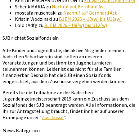
Kerstin FISCHER-JOHNSTON
zu
Schwarzwald Open 2026
Schenk MARIA
zu
Nachruf auf Bernhard Ast
mostafa muschtaki
zu
Nachruf auf Bernhard Ast
Kristin Wodzinski
zu
BJEM 2026 – U8(w) bis U12(w)
Lolo tAdfg
zu
BJEM 2026 – U8(w) bis U12(w)
SJB richtet Sozialfonds ein
Alle Kinder und Jugendliche, die aktive Mitglieder in einem
badischen Schachverein sind, sollen an unseren
Veranstaltungen und bestimmten Jugendturnieren
teilnehmen können. Leider ist das nicht für alle Familien
finanzierbar. Deshalb hat die SJB einen Sozialfonds
eingerichtet, aus dem Zuschüsse vergeben werden können.
Bereits für die Teilnahme an der Badischen
Jugendeinzelmeisterschaft 2019 kann ein Zuschuss aus dem
Sozialfonds der SJB beantragt werden. Alle Informationen, die
ihr zur Antragstellung braucht, findet ihr hier auf unserer
Homepage unter “
Zuschüsse
”.
News Kategorien