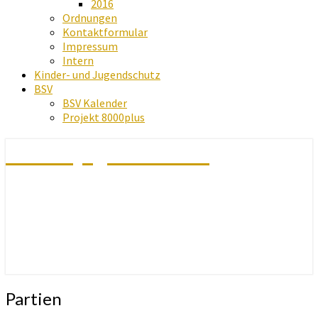
2016
Ordnungen
Kontaktformular
Impressum
Intern
Kinder- und Jugendschutz
BSV
BSV Kalender
Projekt 8000plus
Schachjugend Baden
Partien
Partien