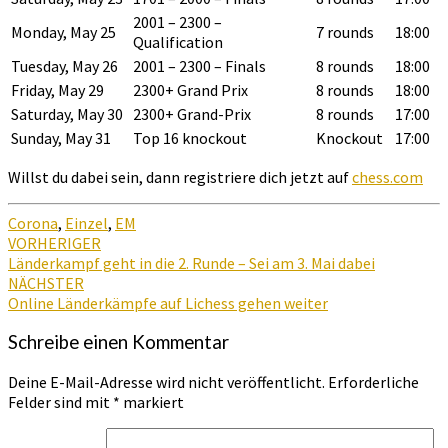
2001 – 2300 –
Monday, May 25
7 rounds
18:00
Qualification
Tuesday, May 26
2001 – 2300 – Finals
8 rounds
18:00
Friday, May 29
2300+ Grand Prix
8 rounds
18:00
Saturday, May 30
2300+ Grand-Prix
8 rounds
17:00
Sunday, May 31
Top 16 knockout
Knockout
17:00
Willst du dabei sein, dann registriere dich jetzt auf
chess.com
Corona
,
Einzel
,
EM
Beitragsnavigation
VORHERIGER
Länderkampf geht in die 2. Runde – Sei am 3. Mai dabei
NÄCHSTER
Online Länderkämpfe auf Lichess gehen weiter
Schreibe einen Kommentar
Deine E-Mail-Adresse wird nicht veröffentlicht.
Erforderliche
Felder sind mit
*
markiert