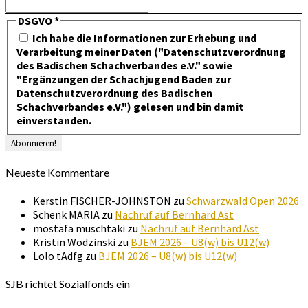
DSGVO
*
Ich habe die Informationen zur Erhebung und
Verarbeitung meiner Daten ("Datenschutzverordnung
des Badischen Schachverbandes e.V." sowie
"Ergänzungen der Schachjugend Baden zur
Datenschutzverordnung des Badischen
Schachverbandes e.V.") gelesen und bin damit
einverstanden.
Neueste Kommentare
Kerstin FISCHER-JOHNSTON
zu
Schwarzwald Open 2026
Schenk MARIA
zu
Nachruf auf Bernhard Ast
mostafa muschtaki
zu
Nachruf auf Bernhard Ast
Kristin Wodzinski
zu
BJEM 2026 – U8(w) bis U12(w)
Lolo tAdfg
zu
BJEM 2026 – U8(w) bis U12(w)
SJB richtet Sozialfonds ein