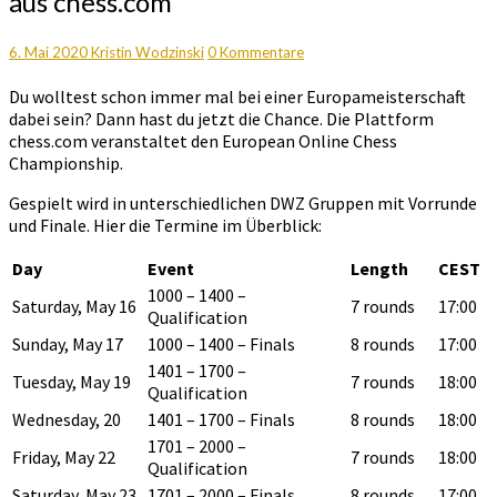
aus chess.com
Chess
Championship‎
aus
Kommentare
6. Mai 2020
Kristin Wodzinski
0 Kommentare
chess.com
Du wolltest schon immer mal bei einer Europameisterschaft
dabei sein? Dann hast du jetzt die Chance. Die Plattform
chess.com veranstaltet den European Online Chess
Championship.
Gespielt wird in unterschiedlichen DWZ Gruppen mit Vorrunde
und Finale. Hier die Termine im Überblick:
Day
Event
Length
CEST
1000 – 1400 –
Saturday, May 16
7 rounds
17:00
Qualification
Sunday, May 17
1000 – 1400 – Finals
8 rounds
17:00
1401 – 1700 –
Tuesday, May 19
7 rounds
18:00
Qualification
Wednesday, 20
1401 – 1700 – Finals
8 rounds
18:00
1701 – 2000 –
Friday, May 22
7 rounds
18:00
Qualification
Saturday, May 23
1701 – 2000 – Finals
8 rounds
17:00