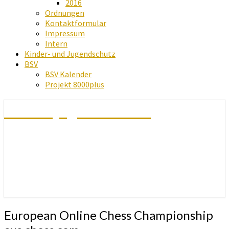
2016
Ordnungen
Kontaktformular
Impressum
Intern
Kinder- und Jugendschutz
BSV
BSV Kalender
Projekt 8000plus
Schachjugend Baden
European
European Online Chess Championship‎
Online