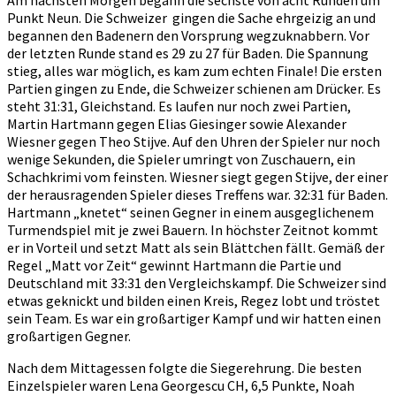
Punkt Neun. Die Schweizer gingen die Sache ehrgeizig an und
begannen den Badenern den Vorsprung wegzuknabbern. Vor
der letzten Runde stand es 29 zu 27 für Baden. Die Spannung
stieg, alles war möglich, es kam zum echten Finale! Die ersten
Partien gingen zu Ende, die Schweizer schienen am Drücker. Es
steht 31:31, Gleichstand. Es laufen nur noch zwei Partien,
Martin Hartmann gegen Elias Giesinger sowie Alexander
Wiesner gegen Theo Stijve. Auf den Uhren der Spieler nur noch
wenige Sekunden, die Spieler umringt von Zuschauern, ein
Schachkrimi vom feinsten. Wiesner siegt gegen Stijve, der einer
der herausragenden Spieler dieses Treffens war. 32:31 für Baden.
Hartmann „knetet“ seinen Gegner in einem ausgeglichenem
Turmendspiel mit je zwei Bauern. In höchster Zeitnot kommt
er in Vorteil und setzt Matt als sein Blättchen fällt. Gemäß der
Regel „Matt vor Zeit“ gewinnt Hartmann die Partie und
Deutschland mit 33:31 den Vergleichskampf. Die Schweizer sind
etwas geknickt und bilden einen Kreis, Regez lobt und tröstet
sein Team. Es war ein großartiger Kampf und wir hatten einen
großartigen Gegner.
Nach dem Mittagessen folgte die Siegerehrung. Die besten
Einzelspieler waren Lena Georgescu CH, 6,5 Punkte, Noah