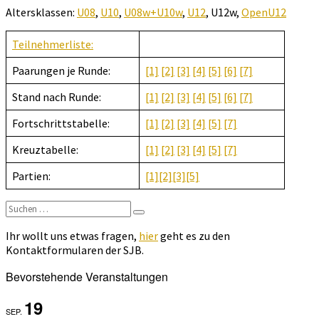
U12w
Altersklassen:
U08
,
U10
,
U08w+U10w
,
U12
, U12w,
OpenU12
Teilnehmerliste:
Paarungen je Runde:
[1]
[2]
[3]
[4]
[5]
[6]
[7]
Stand nach Runde:
[1]
[2]
[3]
[4]
[5]
[6]
[7]
Fortschrittstabelle:
[1]
[2]
[3]
[4]
[5]
[7]
Kreuztabelle:
[1]
[2]
[3]
[4]
[5]
[7]
Partien:
[1]
[2]
[3]
[5]
Suchen
Suchen
nach:
Ihr wollt uns etwas fragen,
hier
geht es zu den
Kontaktformularen der SJB.
Bevorstehende Veranstaltungen
19
SEP.