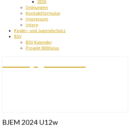
2016
Ordnungen
Kontaktformular
Impressum
Intern
Kinder- und Jugendschutz
BSV
BSV Kalender
Projekt 8000plus
Schachjugend Baden
BJEM
BJEM 2024 U12w
2024