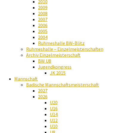
2010
2009
2008
2007
2006
2005
2004
Ruhmeshalle BW-Blitz
Ruhmeshalle – Einzelmeisterschaften
Archiv Einzelmeisterschaft
BW U8
Jugendkongress
JK 2015
Mannschaft
Badische Mannschaftsmeisterschaft
2027
2026
U20
U16
U14
U12
U10
U8