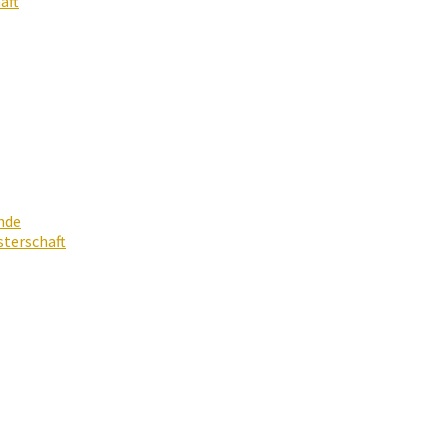
aft
nde
terschaft