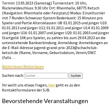
Termin: 13.05.2023 (Samstag) Turnierstart: 10 Uhr,
Rückmeldeschluss: 9:30 Uhr Ort: Rheinhalle, 68775 Ketsch
(Navigation: Rheinhalle oder Festplatz) Modus: Einzelturnier
mit 7 Runden Schweizer System Bedenkzeit: 15 Minuten pro
Spieler und Partie Altersklassen: U8: 01.01.2015 und jünger U10:
01.01.2013 und jünger U12: 01.01.2011 und jünger U14: 01.01.2009
und jünger U16: 01.01.2007 und jünger U20: 01.01.2003 und jünger
Startgeld: 10€ pro Spieler, zu zahlen bis zum 29.04.2023 an die
untenstehende Bankverbindung. Anmeldung: Anmeldungen an
die E-Mail-Adresse jugend-grand-prix-2023@schachclub-
ketsch.de (Name, Vorname, Geburtsdatum, Verein/DWZ
(falls…
Weiterlesen
Weiterlesen
Suchen nach:
Suchen
Ihr wollt uns etwas fragen,
hier
geht es zu den
Kontaktformularen der SJB.
Bevorstehende Veranstaltungen