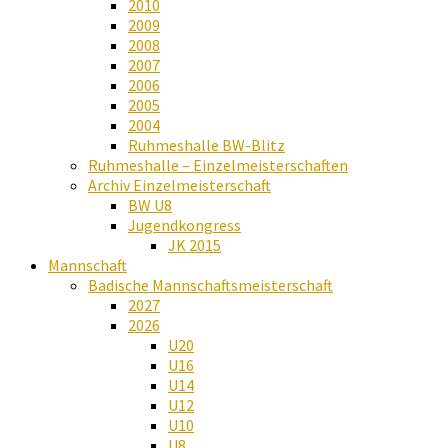
2010
2009
2008
2007
2006
2005
2004
Ruhmeshalle BW-Blitz
Ruhmeshalle – Einzelmeisterschaften
Archiv Einzelmeisterschaft
BW U8
Jugendkongress
JK 2015
Mannschaft
Badische Mannschaftsmeisterschaft
2027
2026
U20
U16
U14
U12
U10
U8