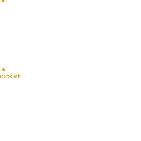
aft
nde
terschaft