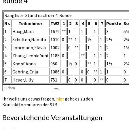
Runde 4
U14w
Kreuztabelle
nach
Rangliste: Stand nach der 4. Runde
Runde
Nr.
Teilnehmer
TWZ
1
2
3
4
5
6
7
Punkte
So
4
1.
Haug,Mara
1679
**
1
1
1
3
5
2.
Schulten,Namita
1010
0
**
1
½
1
2½
2
3.
Lohrmann,Flavia
1002
0
**
1
1
2
1
4.
Zhang,Leonie Yuni
1185
0
**
1
1
2
1
5.
Knopf,Anna
950
½
0
**
1
1½
2
6.
Gehring,Enja
1086
0
0
0
**
1
1
0
7.
Heuer,Lilly
751
0
0
0
0
**
0
0
Suchen
Suchen
nach:
Ihr wollt uns etwas fragen,
hier
geht es zu den
Kontaktformularen der SJB.
Bevorstehende Veranstaltungen