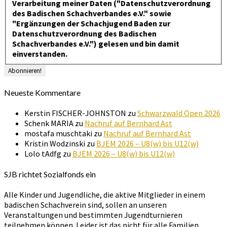
Verarbeitung meiner Daten ("Datenschutzverordnung
des Badischen Schachverbandes e.V." sowie
"Ergänzungen der Schachjugend Baden zur
Datenschutzverordnung des Badischen
Schachverbandes e.V.") gelesen und bin damit
einverstanden.
Neueste Kommentare
Kerstin FISCHER-JOHNSTON
zu
Schwarzwald Open 2026
Schenk MARIA
zu
Nachruf auf Bernhard Ast
mostafa muschtaki
zu
Nachruf auf Bernhard Ast
Kristin Wodzinski
zu
BJEM 2026 – U8(w) bis U12(w)
Lolo tAdfg
zu
BJEM 2026 – U8(w) bis U12(w)
SJB richtet Sozialfonds ein
Alle Kinder und Jugendliche, die aktive Mitglieder in einem
badischen Schachverein sind, sollen an unseren
Veranstaltungen und bestimmten Jugendturnieren
teilnehmen können. Leider ist das nicht für alle Familien