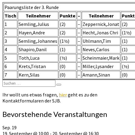
U16
Paarungsliste der 3. Runde
Runde
3
Tisch
Teilnehmer
Punkte
–
Teilnehmer
Punkt
1
Semling,Julius
(2)
–
Zeppernick,Jonat
(2)
2
Hayen,Andre
(2)
–
Hecht,Jonas Chri
(1½)
3
Semling,Johannes
(1½)
–
Uhlmann,Tim
(1)
4
Shapiro,Danil
(1)
–
Neves,Carlos
(1)
5
Toth,Luca
(½)
–
Scheinmaier,Mark
(1)
6
Krets,Tristan
(0)
–
Miller,Lysander
(½)
7
Kern,Silas
(0)
–
Amann,Sinan
(0)
Suchen
Suchen
nach:
Ihr wollt uns etwas fragen,
hier
geht es zu den
Kontaktformularen der SJB.
Bevorstehende Veranstaltungen
Sep.
19
19. September @ 10:00
-
20. September @ 16:30