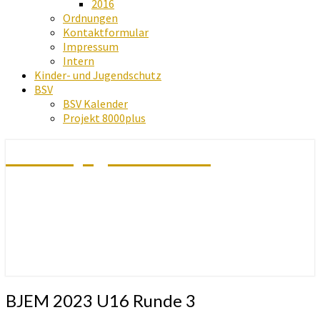
2016
Ordnungen
Kontaktformular
Impressum
Intern
Kinder- und Jugendschutz
BSV
BSV Kalender
Projekt 8000plus
Schachjugend Baden
BJEM
BJEM 2023 U16 Runde 3
2023