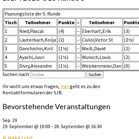
Paarungsliste der 5. Runde
Tisch
Teilnehmer
Punkte
–
Teilnehmer
Punkt
1
Nied,Pascal
(4)
–
Eberhart,Erik
(3)
2
Lauterbach,Kolja
(2)
–
Ciuloi,Victor St
(2½)
3
Danchishin,Kiril
(1½)
–
Weiß,David
(2)
4
Ayachi,Jusri
(1½)
–
Wunsch,Louis
(2)
5
Divry,Alexandre
(1½)
–
Weickenmeier,Dan
(0)
Suchen nach:
Suchen
Ihr wollt uns etwas fragen,
hier
geht es zu den
Kontaktformularen der SJB.
Bevorstehende Veranstaltungen
Sep.
19
19. September @ 10:00
-
20. September @ 16:30
BJMM U10