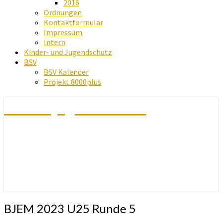
2016
Ordnungen
Kontaktformular
Impressum
Intern
Kinder- und Jugendschutz
BSV
BSV Kalender
Projekt 8000plus
Schachjugend Baden
BJEM
BJEM 2023 U25 Runde 5
2023