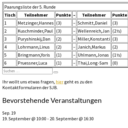
U25
Paarungsliste der 5. Runde
Runde
5
Tisch
Teilnehmer
Punkte
–
Teilnehmer
Punkte
1
Metzinger,Hannes
(3)
–
Schmitt,Daniel
(3)
2
Kuschminder,Paul
(3)
–
Wellenreich,Jan
(2½)
3
Puryshinskij,Dan
(2)
–
Miller,Konstanti
(3)
4
Lohrmann,Linus
(2)
–
Janich,Markus
(2)
5
Bringmann,Yoris
(1)
–
Uhlmann,Jonas
(1½)
6
Pruessner,Luca
(1)
–
Thai,Long-Sam
(0)
Suchen
Suchen
nach:
Ihr wollt uns etwas fragen,
hier
geht es zu den
Kontaktformularen der SJB.
Bevorstehende Veranstaltungen
Sep.
19
19. September @ 10:00
-
20. September @ 16:30