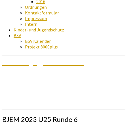
2016
Ordnungen
Kontaktformular
Impressum
Intern
Kinder- und Jugendschutz
BSV
BSV Kalender
Projekt 8000plus
Schachjugend Baden
BJEM
BJEM 2023 U25 Runde 6
2023