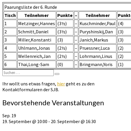
U25
Paarungsliste der 6. Runde
Runde
6
Tisch
Teilnehmer
Punkte
–
Teilnehmer
Punkt
1
Metzinger,Hannes
(3½)
–
Kuschminder,Paul
(4)
2
Schmitt,Daniel
(3½)
–
Puryshinskij,Dan
(3)
3
Miller,Konstanti
(3)
–
Janich,Markus
(3)
4
Uhlmann,Jonas
(2½)
–
Pruessner,Luca
(2)
5
Wellenreich,Jan
(2½)
–
Lohrmann,Linus
(2)
6
Thai,Long-Sam
(0)
–
Bringmann,Yoris
(1)
Suchen
Suchen
nach:
Ihr wollt uns etwas fragen,
hier
geht es zu den
Kontaktformularen der SJB.
Bevorstehende Veranstaltungen
Sep.
19
19. September @ 10:00
-
20. September @ 16:30