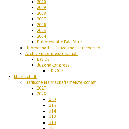
2010
2009
2008
2007
2006
2005
2004
Ruhmeshalle BW-Blitz
Ruhmeshalle – Einzelmeisterschaften
Archiv Einzelmeisterschaft
BW U8
Jugendkongress
JK 2015
Mannschaft
Badische Mannschaftsmeisterschaft
2027
2026
U20
U16
U14
U12
U10
U8