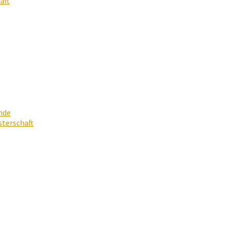
aft
nde
terschaft