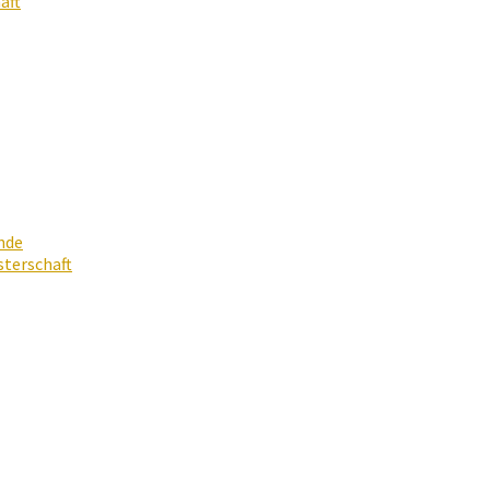
aft
nde
terschaft