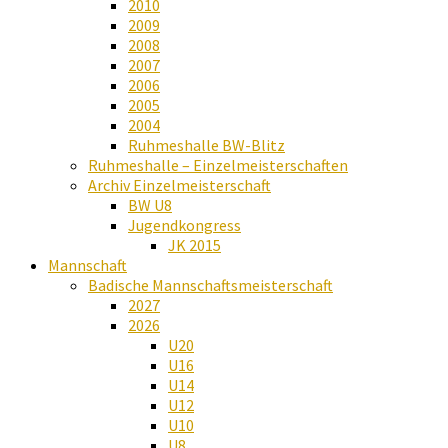
2010
2009
2008
2007
2006
2005
2004
Ruhmeshalle BW-Blitz
Ruhmeshalle – Einzelmeisterschaften
Archiv Einzelmeisterschaft
BW U8
Jugendkongress
JK 2015
Mannschaft
Badische Mannschaftsmeisterschaft
2027
2026
U20
U16
U14
U12
U10
U8