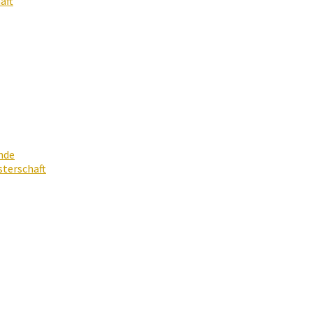
aft
nde
terschaft