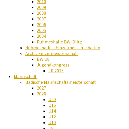
2010
2009
2008
2007
2006
2005
2004
Ruhmeshalle BW-Blitz
Ruhmeshalle – Einzelmeisterschaften
Archiv Einzelmeisterschaft
BW U8
Jugendkongress
JK 2015
Mannschaft
Badische Mannschaftsmeisterschaft
2027
2026
U20
U16
U14
U12
U10
U8