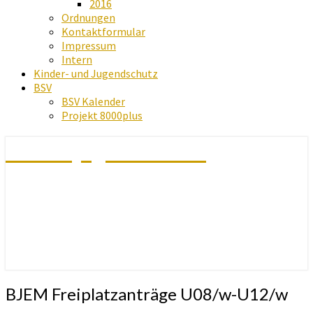
2016
Ordnungen
Kontaktformular
Impressum
Intern
Kinder- und Jugendschutz
BSV
BSV Kalender
Projekt 8000plus
Schachjugend Baden
BJEM
BJEM Freiplatzanträge U08/w-U12/w
Freiplatzanträge