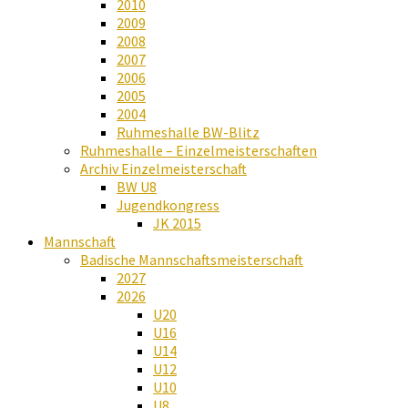
2010
2009
2008
2007
2006
2005
2004
Ruhmeshalle BW-Blitz
Ruhmeshalle – Einzelmeisterschaften
Archiv Einzelmeisterschaft
BW U8
Jugendkongress
JK 2015
Mannschaft
Badische Mannschaftsmeisterschaft
2027
2026
U20
U16
U14
U12
U10
U8