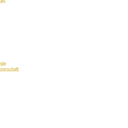
aft
nde
terschaft