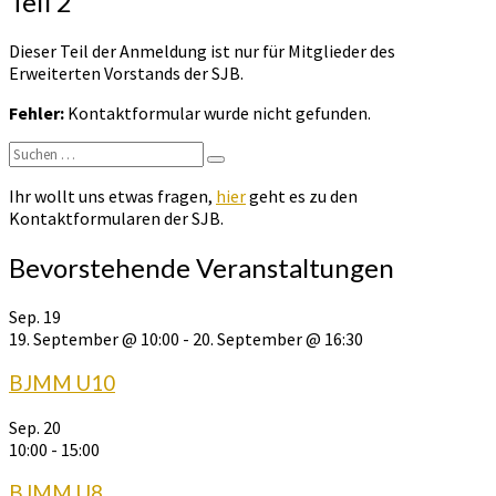
Teil 2
2020
Teil
Dieser Teil der Anmeldung ist nur für Mitglieder des
2
Erweiterten Vorstands der SJB.
Fehler:
Kontaktformular wurde nicht gefunden.
Suchen
Suchen
nach:
Ihr wollt uns etwas fragen,
hier
geht es zu den
Kontaktformularen der SJB.
Bevorstehende Veranstaltungen
Sep.
19
19. September @ 10:00
-
20. September @ 16:30
BJMM U10
Sep.
20
10:00
-
15:00
BJMM U8