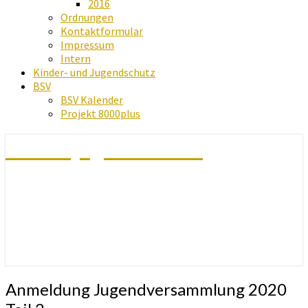
2016
Ordnungen
Kontaktformular
Impressum
Intern
Kinder- und Jugendschutz
BSV
BSV Kalender
Projekt 8000plus
Schachjugend Baden
Anmeldung
Anmeldung Jugendversammlung 2020
Jugendversammlung