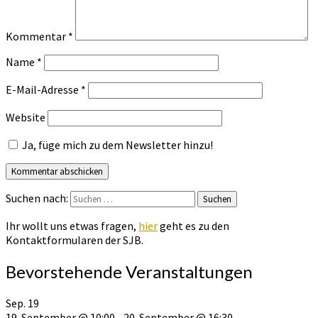
Kommentar
*
Name
*
E-Mail-Adresse
*
Website
Ja, füge mich zu dem Newsletter hinzu!
Suchen nach:
Suchen
Ihr wollt uns etwas fragen,
hier
geht es zu den
Kontaktformularen der SJB.
Bevorstehende Veranstaltungen
Sep.
19
19. September @ 10:00
-
20. September @ 16:30