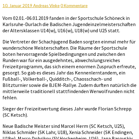
U25(w)
Kommentare
10. Januar 2019
Andreas Vinke
0 Kommentare
Abschlussbericht
Vom 02.01.-06.01.2019 fanden in der Sportschule Schöneck in
Karlsruhe-Durlach die Badischen Jugendeinzelmeisterschaften
der Altersklassen U14(w), U16(w), U18(w) und U25 statt.
Die Vertreter der Schachjugend Baden sorgten einmal mehr für
wunderschöne Meisterschaften. Die Räume der Sportschule
boten hervorragende Spielbedingungen und zwischen den
Runden war für ein ausgedehntes, abwechslungsreiches
Freizeitprogramm, das sich einem enormen Zuspruch erfreute,
gesorgt. So gab es dieses Jahr das Kennenlerntandem, ein
Fußball-, Völkerball-, Quidditch-, Chaosschach- und
Blitzturnier sowie die BJEM-Rallye. Zudem durften natürlich die
mittlerweile traditionell stattfindenden Werwolfrunden nicht
fehlen.
Sieger der Freizeitwertung dieses Jahr wurde Florian Schrepp
(SC Ketsch).
Neue Badische Meister sind Marcel Herm (SC Ketsch, U25),
Niklas Schmider (SK Lahr, U18), Xenia Schneider (SK Endingen,
U18w), Marco Dobrikov (SV Hockenheim, U16), Jana Basovskiy