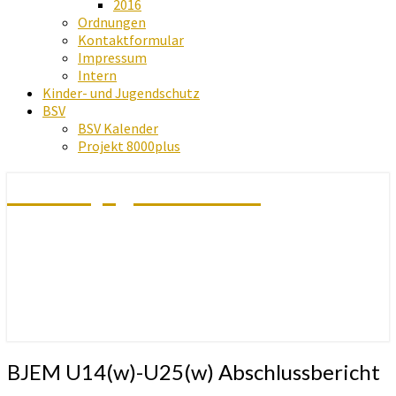
2016
Ordnungen
Kontaktformular
Impressum
Intern
Kinder- und Jugendschutz
BSV
BSV Kalender
Projekt 8000plus
Schachjugend Baden
BJEM
BJEM U14(w)-U25(w) Abschlussbericht
U14(w)-