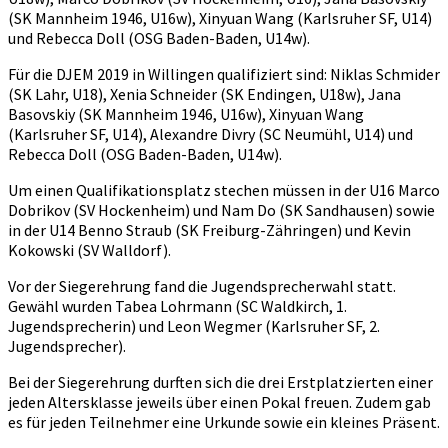
(SK Mannheim 1946, U16w), Xinyuan Wang (Karlsruher SF, U14)
und Rebecca Doll (OSG Baden-Baden, U14w).
Für die DJEM 2019 in Willingen qualifiziert sind: Niklas Schmider
(SK Lahr, U18), Xenia Schneider (SK Endingen, U18w), Jana
Basovskiy (SK Mannheim 1946, U16w), Xinyuan Wang
(Karlsruher SF, U14), Alexandre Divry (SC Neumühl, U14) und
Rebecca Doll (OSG Baden-Baden, U14w).
Um einen Qualifikationsplatz stechen müssen in der U16 Marco
Dobrikov (SV Hockenheim) und Nam Do (SK Sandhausen) sowie
in der U14 Benno Straub (SK Freiburg-Zähringen) und Kevin
Kokowski (SV Walldorf).
Vor der Siegerehrung fand die Jugendsprecherwahl statt.
Gewähl wurden Tabea Lohrmann (SC Waldkirch, 1.
Jugendsprecherin) und Leon Wegmer (Karlsruher SF, 2.
Jugendsprecher).
Bei der Siegerehrung durften sich die drei Erstplatzierten einer
jeden Altersklasse jeweils über einen Pokal freuen. Zudem gab
es für jeden Teilnehmer eine Urkunde sowie ein kleines Präsent.