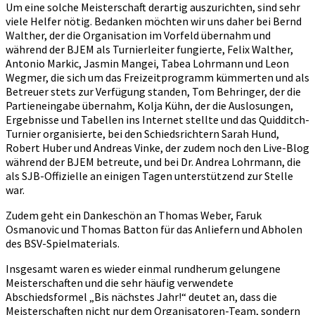
Um eine solche Meisterschaft derartig auszurichten, sind sehr
viele Helfer nötig. Bedanken möchten wir uns daher bei Bernd
Walther, der die Organisation im Vorfeld übernahm und
während der BJEM als Turnierleiter fungierte, Felix Walther,
Antonio Markic, Jasmin Mangei, Tabea Lohrmann und Leon
Wegmer, die sich um das Freizeitprogramm kümmerten und als
Betreuer stets zur Verfügung standen, Tom Behringer, der die
Partieneingabe übernahm, Kolja Kühn, der die Auslosungen,
Ergebnisse und Tabellen ins Internet stellte und das Quidditch-
Turnier organisierte, bei den Schiedsrichtern Sarah Hund,
Robert Huber und Andreas Vinke, der zudem noch den Live-Blog
während der BJEM betreute, und bei Dr. Andrea Lohrmann, die
als SJB-Offizielle an einigen Tagen unterstützend zur Stelle
war.
Zudem geht ein Dankeschön an Thomas Weber, Faruk
Osmanovic und Thomas Batton für das Anliefern und Abholen
des BSV-Spielmaterials.
Insgesamt waren es wieder einmal rundherum gelungene
Meisterschaften und die sehr häufig verwendete
Abschiedsformel „Bis nächstes Jahr!“ deutet an, dass die
Meisterschaften nicht nur dem Organisatoren-Team, sondern