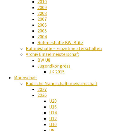
2010
2009
2008
2007
2006
2005
2004
Ruhmeshalle BW-Blitz
Ruhmeshalle – Einzelmeisterschaften
Archiv Einzelmeisterschaft
BW U8
Jugendkongress
JK 2015
Mannschaft
Badische Mannschaftsmeisterschaft
2027
2026
U20
U16
U14
U12
U10
U8