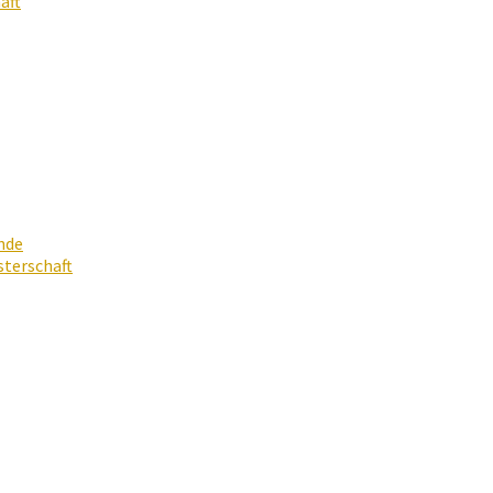
aft
nde
terschaft