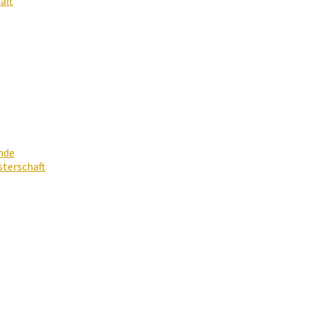
aft
nde
terschaft