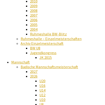
2010
2009
2008
2007
2006
2005
2004
Ruhmeshalle BW-Blitz
Ruhmeshalle – Einzelmeisterschaften
Archiv Einzelmeisterschaft
BW U8
Jugendkongress
JK 2015
Mannschaft
Badische Mannschaftsmeisterschaft
2027
2026
U20
U16
U14
U12
U10
U8