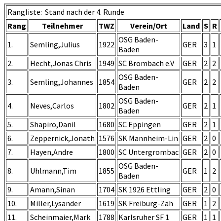
U16
Rangliste: Stand nach der 4. Runde
Rangliste
nach
Rang
Teilnehmer
TWZ
Verein/Ort
Land
S
R
Runde
OSG Baden-
4
1.
Semling,Julius
1922
GER
3
1
Baden
2.
Hecht,Jonas Chris
1949
SC Brombach e.V
GER
2
2
OSG Baden-
3.
Semling,Johannes
1854
GER
2
2
Baden
OSG Baden-
4.
Neves,Carlos
1802
GER
2
1
Baden
5.
Shapiro,Danil
1680
SC Eppingen
GER
2
1
6.
Zeppernick,Jonath
1576
SK Mannheim-Lin
GER
2
0
7.
Hayen,Andre
1800
SC Untergrombac
GER
2
0
OSG Baden-
8.
Uhlmann,Tim
1855
GER
1
2
Baden
9.
Amann,Sinan
1704
SK 1926 Ettling
GER
2
0
10.
Miller,Lysander
1619
SK Freiburg-Zäh
GER
1
2
11.
Scheinmaier,Mark
1788
Karlsruher SF 1
GER
1
1