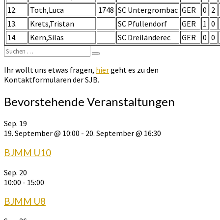
12.
Toth,Luca
1748
SC Untergrombac
GER
0
2
13.
Krets,Tristan
SC Pfullendorf
GER
1
0
14.
Kern,Silas
SC Dreiländerec
GER
0
0
Suchen
Suchen
nach:
Ihr wollt uns etwas fragen,
hier
geht es zu den
Kontaktformularen der SJB.
Bevorstehende Veranstaltungen
Sep.
19
19. September @ 10:00
-
20. September @ 16:30
BJMM U10
Sep.
20
10:00
-
15:00
BJMM U8