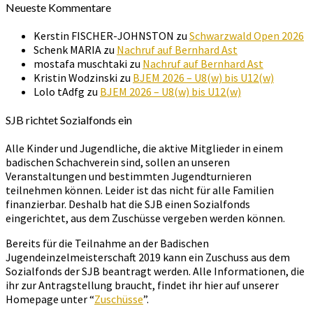
Neueste Kommentare
Kerstin FISCHER-JOHNSTON
zu
Schwarzwald Open 2026
Schenk MARIA
zu
Nachruf auf Bernhard Ast
mostafa muschtaki
zu
Nachruf auf Bernhard Ast
Kristin Wodzinski
zu
BJEM 2026 – U8(w) bis U12(w)
Lolo tAdfg
zu
BJEM 2026 – U8(w) bis U12(w)
SJB richtet Sozialfonds ein
Alle Kinder und Jugendliche, die aktive Mitglieder in einem
badischen Schachverein sind, sollen an unseren
Veranstaltungen und bestimmten Jugendturnieren
teilnehmen können. Leider ist das nicht für alle Familien
finanzierbar. Deshalb hat die SJB einen Sozialfonds
eingerichtet, aus dem Zuschüsse vergeben werden können.
Bereits für die Teilnahme an der Badischen
Jugendeinzelmeisterschaft 2019 kann ein Zuschuss aus dem
Sozialfonds der SJB beantragt werden. Alle Informationen, die
ihr zur Antragstellung braucht, findet ihr hier auf unserer
Homepage unter “
Zuschüsse
”.