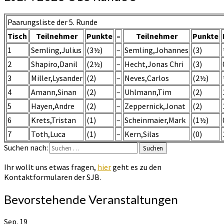
Paarungsliste der 5. Runde
Tisch
Teilnehmer
Punkte
–
Teilnehmer
Punkte
1
Semling,Julius
(3½)
–
Semling,Johannes
(3)
2
Shapiro,Danil
(2½)
–
Hecht,Jonas Chri
(3)
3
Miller,Lysander
(2)
–
Neves,Carlos
(2½)
4
Amann,Sinan
(2)
–
Uhlmann,Tim
(2)
5
Hayen,Andre
(2)
–
Zeppernick,Jonat
(2)
6
Krets,Tristan
(1)
–
Scheinmaier,Mark
(1½)
7
Toth,Luca
(1)
–
Kern,Silas
(0)
Suchen nach:
Suchen
Ihr wollt uns etwas fragen,
hier
geht es zu den
Kontaktformularen der SJB.
Bevorstehende Veranstaltungen
Sep.
19