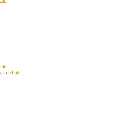
aft
nde
terschaft