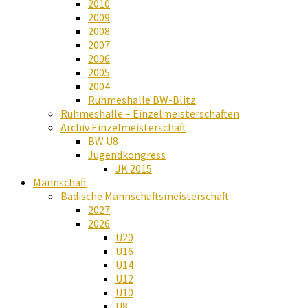
2010
2009
2008
2007
2006
2005
2004
Ruhmeshalle BW-Blitz
Ruhmeshalle – Einzelmeisterschaften
Archiv Einzelmeisterschaft
BW U8
Jugendkongress
JK 2015
Mannschaft
Badische Mannschaftsmeisterschaft
2027
2026
U20
U16
U14
U12
U10
U8