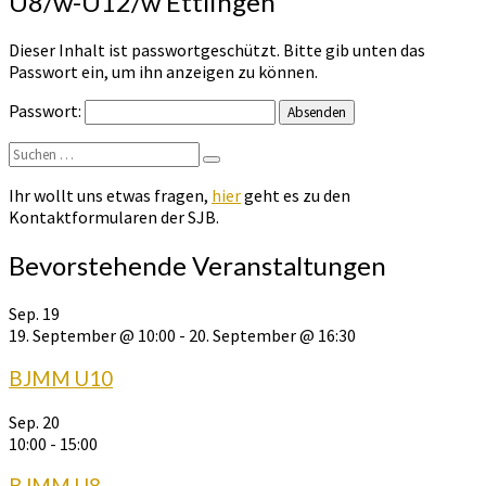
U8/w-U12/w Ettlingen
2026
Abmeldung
Dieser Inhalt ist passwortgeschützt. Bitte gib unten das
U8/w-
Passwort ein, um ihn anzeigen zu können.
U12/w
Ettlingen
Passwort:
Suchen
Suchen
nach:
Ihr wollt uns etwas fragen,
hier
geht es zu den
Kontaktformularen der SJB.
Bevorstehende Veranstaltungen
Sep.
19
19. September @ 10:00
-
20. September @ 16:30
BJMM U10
Sep.
20
10:00
-
15:00