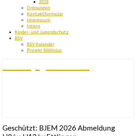
2016
Ordnungen
Kontaktformular
Impressum
Intern
Kinder- und Jugendschutz
BSV
BSV Kalender
Projekt 8000plus
Schachjugend Baden
Geschützt:
Geschützt: BJEM 2026 Abmeldung
BJEM