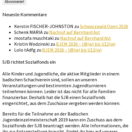
Neueste Kommentare
Kerstin FISCHER-JOHNSTON
zu
Schwarzwald Open 2026
Schenk MARIA
zu
Nachruf auf Bernhard Ast
mostafa muschtaki
zu
Nachruf auf Bernhard Ast
Kristin Wodzinski
zu
BJEM 2026 – U8(w) bis U12(w)
Lolo tAdfg
zu
BJEM 2026 – U8(w) bis U12(w)
SJB richtet Sozialfonds ein
Alle Kinder und Jugendliche, die aktive Mitglieder in einem
badischen Schachverein sind, sollen an unseren
Veranstaltungen und bestimmten Jugendturnieren
teilnehmen können. Leider ist das nicht für alle Familien
finanzierbar. Deshalb hat die SJB einen Sozialfonds
eingerichtet, aus dem Zuschüsse vergeben werden können.
Bereits für die Teilnahme an der Badischen
Jugendeinzelmeisterschaft 2019 kann ein Zuschuss aus dem
Sozialfonds der SJB beantragt werden. Alle Informationen, die
ihr zur Antragstellung braucht, findet ihr hier auf unserer