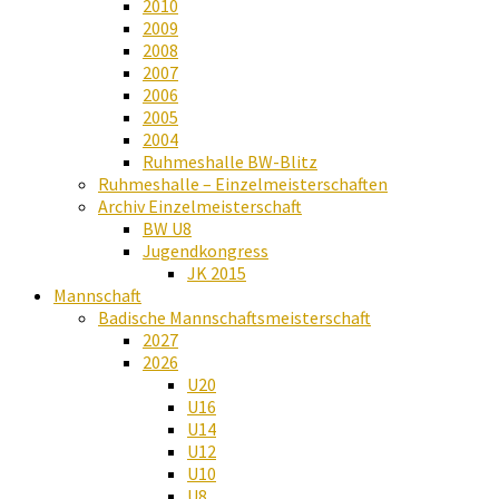
2010
2009
2008
2007
2006
2005
2004
Ruhmeshalle BW-Blitz
Ruhmeshalle – Einzelmeisterschaften
Archiv Einzelmeisterschaft
BW U8
Jugendkongress
JK 2015
Mannschaft
Badische Mannschaftsmeisterschaft
2027
2026
U20
U16
U14
U12
U10
U8