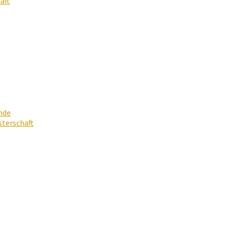
aft
nde
terschaft