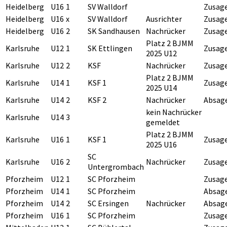
Heidelberg
U16
1
SV Walldorf
Zusag
Heidelberg
U16
x
SV Walldorf
Ausrichter
Zusag
Heidelberg
U16
2
SK Sandhausen
Nachrücker
Zusag
Platz 2 BJMM
Karlsruhe
U12
1
SK Ettlingen
Zusag
2025 U12
Karlsruhe
U12
2
KSF
Nachrücker
Zusag
Platz 2 BJMM
Karlsruhe
U14
1
KSF 1
Zusag
2025 U14
Karlsruhe
U14
2
KSF 2
Nachrücker
Absag
kein Nachrücker
Karlsruhe
U14
3
gemeldet
Platz 2 BJMM
Karlsruhe
U16
1
KSF 1
Zusag
2025 U16
SC
Karlsruhe
U16
2
Nachrücker
Zusag
Untergrombach
Pforzheim
U12
1
SC Pforzheim
Zusag
Pforzheim
U14
1
SC Pforzheim
Absag
Pforzheim
U14
2
SC Ersingen
Nachrücker
Absag
Pforzheim
U16
1
SC Pforzheim
Zusag