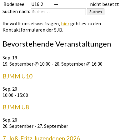
Bodensee
U16
2
—
nicht besetzt
Suchen nach:
Suchen
Ihr wollt uns etwas fragen,
hier
geht es zu den
Kontaktformularen der SJB.
Bevorstehende Veranstaltungen
Sep.
19
19. September @ 10:00
-
20. September @ 16:30
BJMM U10
Sep.
20
10:00
-
15:00
BJMM U8
Sep.
26
26. September
-
27. September
7. Joß-Fritz Jugendopen 2026