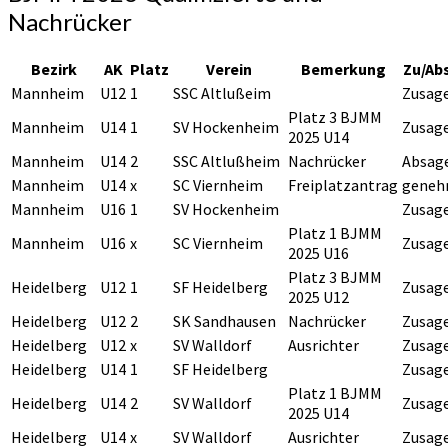
Nachrücker
Bezirk
AK
Platz
Verein
Bemerkung
Zu/Ab
Mannheim
U12
1
SSC Altlußeim
Zusag
Platz 3 BJMM
Mannheim
U14
1
SV Hockenheim
Zusag
2025 U14
Mannheim
U14
2
SSC Altlußheim
Nachrücker
Absag
Mannheim
U14
x
SC Viernheim
Freiplatzantrag
geneh
Mannheim
U16
1
SV Hockenheim
Zusag
Platz 1 BJMM
Mannheim
U16
x
SC Viernheim
Zusag
2025 U16
Platz 3 BJMM
Heidelberg
U12
1
SF Heidelberg
Zusag
2025 U12
Heidelberg
U12
2
SK Sandhausen
Nachrücker
Zusag
Heidelberg
U12
x
SV Walldorf
Ausrichter
Zusag
Heidelberg
U14
1
SF Heidelberg
Zusag
Platz 1 BJMM
Heidelberg
U14
2
SV Walldorf
Zusag
2025 U14
Heidelberg
U14
x
SV Walldorf
Ausrichter
Zusag