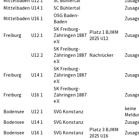
Mittelbaden
U12
1
SC Bühlertal
Zusag
Mittelbaden
U14
1
SC Bühlertal
Zusag
OSG Baden-
Mittelbaden
U16
1
Zusag
Baden
SK Freiburg-
Platz 1 BJMM
Freiburg
U12
1
Zähringen 1887
Zusag
2025 U12
e.V.
SK Freiburg-
U12
2
Zähringen 1887
Nachrücker
Zusag
e.V.
SK Freiburg-
Freiburg
U14
1
Zähringen 1887
Zusag
e.V.
SK Freiburg-
Freiburg
U16
1
Zähringen 1887
Zusag
e.V.
keine
Bodensee
U12
1
SVG Konstanz
Meldu
Bodensee
U14
1
SVG Konstanz
Zusag
Platz 3 BJMM
Bodensee
U16
1
SVG Konstanz
Zusag
2025 U16