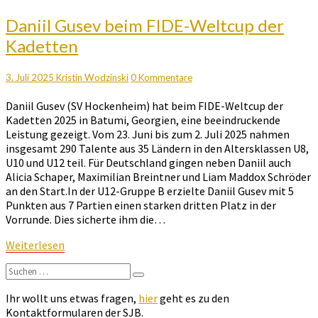
Daniil
Daniil Gusev beim FIDE-Weltcup der
Gusev
Kadetten
beim
FIDE-
Weltcup
Kommentare
3. Juli 2025
Kristin Wodzinski
0 Kommentare
der
Daniil Gusev (SV Hockenheim) hat beim FIDE-Weltcup der
Kadetten
Kadetten 2025 in Batumi, Georgien, eine beeindruckende
Leistung gezeigt. Vom 23. Juni bis zum 2. Juli 2025 nahmen
insgesamt 290 Talente aus 35 Ländern in den Altersklassen U8,
U10 und U12 teil. Für Deutschland gingen neben Daniil auch
Alicia Schaper, Maximilian Breintner und Liam Maddox Schröder
an den Start.In der U12-Gruppe B erzielte Daniil Gusev mit 5
Punkten aus 7 Partien einen starken dritten Platz in der
Vorrunde. Dies sicherte ihm die…
Weiterlesen
Weiterlesen
Suchen
Suchen
nach:
Ihr wollt uns etwas fragen,
hier
geht es zu den
Kontaktformularen der SJB.