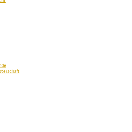
aft
nde
terschaft