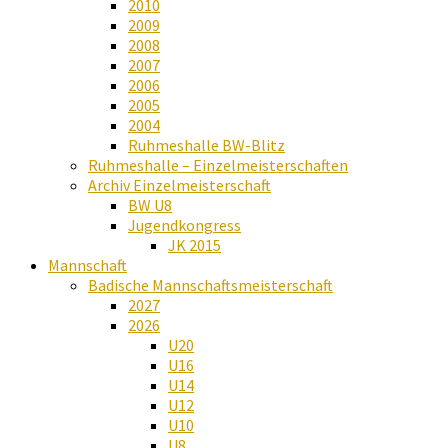
2010
2009
2008
2007
2006
2005
2004
Ruhmeshalle BW-Blitz
Ruhmeshalle – Einzelmeisterschaften
Archiv Einzelmeisterschaft
BW U8
Jugendkongress
JK 2015
Mannschaft
Badische Mannschaftsmeisterschaft
2027
2026
U20
U16
U14
U12
U10
U8