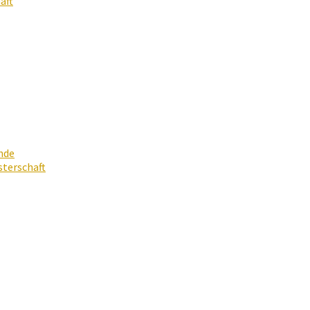
aft
nde
terschaft