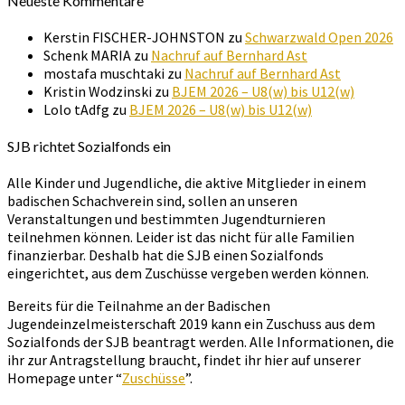
Neueste Kommentare
Kerstin FISCHER-JOHNSTON
zu
Schwarzwald Open 2026
Schenk MARIA
zu
Nachruf auf Bernhard Ast
mostafa muschtaki
zu
Nachruf auf Bernhard Ast
Kristin Wodzinski
zu
BJEM 2026 – U8(w) bis U12(w)
Lolo tAdfg
zu
BJEM 2026 – U8(w) bis U12(w)
SJB richtet Sozialfonds ein
Alle Kinder und Jugendliche, die aktive Mitglieder in einem
badischen Schachverein sind, sollen an unseren
Veranstaltungen und bestimmten Jugendturnieren
teilnehmen können. Leider ist das nicht für alle Familien
finanzierbar. Deshalb hat die SJB einen Sozialfonds
eingerichtet, aus dem Zuschüsse vergeben werden können.
Bereits für die Teilnahme an der Badischen
Jugendeinzelmeisterschaft 2019 kann ein Zuschuss aus dem
Sozialfonds der SJB beantragt werden. Alle Informationen, die
ihr zur Antragstellung braucht, findet ihr hier auf unserer
Homepage unter “
Zuschüsse
”.