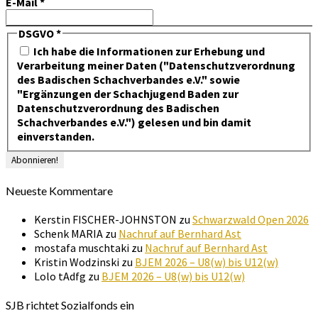
E-Mail
*
DSGVO
*
Ich habe die Informationen zur Erhebung und
Verarbeitung meiner Daten ("Datenschutzverordnung
des Badischen Schachverbandes e.V." sowie
"Ergänzungen der Schachjugend Baden zur
Datenschutzverordnung des Badischen
Schachverbandes e.V.") gelesen und bin damit
einverstanden.
Neueste Kommentare
Kerstin FISCHER-JOHNSTON
zu
Schwarzwald Open 2026
Schenk MARIA
zu
Nachruf auf Bernhard Ast
mostafa muschtaki
zu
Nachruf auf Bernhard Ast
Kristin Wodzinski
zu
BJEM 2026 – U8(w) bis U12(w)
Lolo tAdfg
zu
BJEM 2026 – U8(w) bis U12(w)
SJB richtet Sozialfonds ein