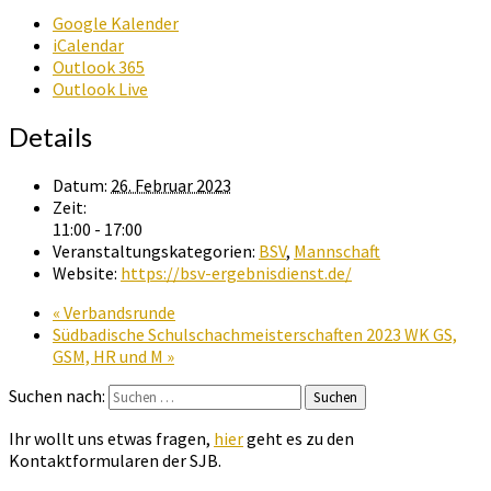
Google Kalender
iCalendar
Outlook 365
Outlook Live
Details
Datum:
26. Februar 2023
Zeit:
11:00 - 17:00
Veranstaltungskategorien:
BSV
,
Mannschaft
Website:
https://bsv-ergebnisdienst.de/
«
Verbandsrunde
Südbadische Schulschachmeisterschaften 2023 WK GS,
GSM, HR und M
»
Suchen nach:
Suchen
Ihr wollt uns etwas fragen,
hier
geht es zu den
Kontaktformularen der SJB.