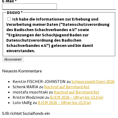
E-Mail
*
DSGVO
*
Ich habe die Informationen zur Erhebung und
Verarbeitung meiner Daten ("Datenschutzverordnung
des Badischen Schachverbandes e.V." sowie
"Ergänzungen der Schachjugend Baden zur
Datenschutzverordnung des Badischen
Schachverbandes e.V.") gelesen und bin damit
einverstanden.
Neueste Kommentare
Kerstin FISCHER-JOHNSTON
zu
Schwarzwald Open 2026
Schenk MARIA
zu
Nachruf auf Bernhard Ast
mostafa muschtaki
zu
Nachruf auf Bernhard Ast
Kristin Wodzinski
zu
BJEM 2026 – U8(w) bis U12(w)
Lolo tAdfg
zu
BJEM 2026 – U8(w) bis U12(w)
SJB richtet Sozialfonds ein