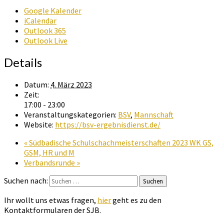
Google Kalender
iCalendar
Outlook 365
Outlook Live
Details
Datum:
4. März 2023
Zeit:
17:00 - 23:00
Veranstaltungskategorien:
BSV
,
Mannschaft
Website:
https://bsv-ergebnisdienst.de/
«
Südbadische Schulschachmeisterschaften 2023 WK GS,
GSM, HR und M
Verbandsrunde
»
Suchen nach:
Suchen
Ihr wollt uns etwas fragen,
hier
geht es zu den
Kontaktformularen der SJB.