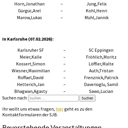
Horn,Jonathan
–
Jung,Felix
Gürgüc,Arel
–
Kohl,Henri
Marow,Lukas
–
Mühl,Jannik
In Karlsruhe (07.02.2026):
Karlsruher SF
–
SC Eppingen
Meier,Kalle
–
Fröhlich,Moritz
Kossert,Simon
–
Löffler,Malte
Wiesner,Maximilian
–
Auth,Tristan
Roffael,David
–
Frenznick,Patrick
Hetterich,Jan
–
Daverioglu, Samil
Bhagwan,Agasty
–
Sawo,Lucian
Suchen nach:
Suchen
Ihr wollt uns etwas fragen,
hier
geht es zu den
Kontaktformularen der SJB.
Bevorstehende Veranstaltungen