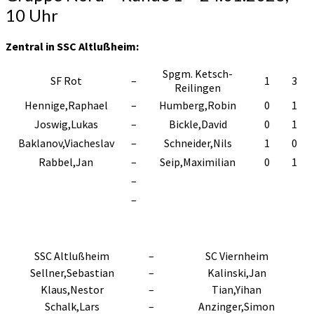
10 Uhr
Zentral in SSC Altlußheim:
Spgm. Ketsch-
SF Rot
–
1
3
Reilingen
Hennige,Raphael
–
Humberg,Robin
0
1
Joswig,Lukas
–
Bickle,David
0
1
Baklanov,Viacheslav
–
Schneider,Nils
1
0
Rabbel,Jan
–
Seip,Maximilian
0
1
–
–
SSC Altlußheim
–
SC Viernheim
Sellner,Sebastian
–
Kalinski,Jan
Klaus,Nestor
–
Tian,Yihan
Schalk,Lars
–
Anzinger,Simon