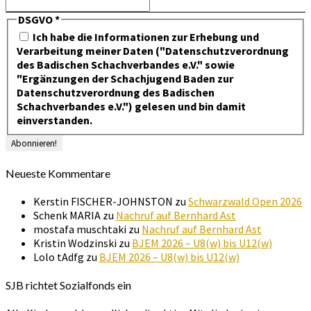
DSGVO
*
Ich habe die Informationen zur Erhebung und
Verarbeitung meiner Daten ("Datenschutzverordnung
des Badischen Schachverbandes e.V." sowie
"Ergänzungen der Schachjugend Baden zur
Datenschutzverordnung des Badischen
Schachverbandes e.V.") gelesen und bin damit
einverstanden.
Neueste Kommentare
Kerstin FISCHER-JOHNSTON
zu
Schwarzwald Open 2026
Schenk MARIA
zu
Nachruf auf Bernhard Ast
mostafa muschtaki
zu
Nachruf auf Bernhard Ast
Kristin Wodzinski
zu
BJEM 2026 – U8(w) bis U12(w)
Lolo tAdfg
zu
BJEM 2026 – U8(w) bis U12(w)
SJB richtet Sozialfonds ein