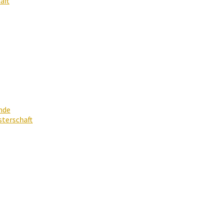
aft
nde
terschaft