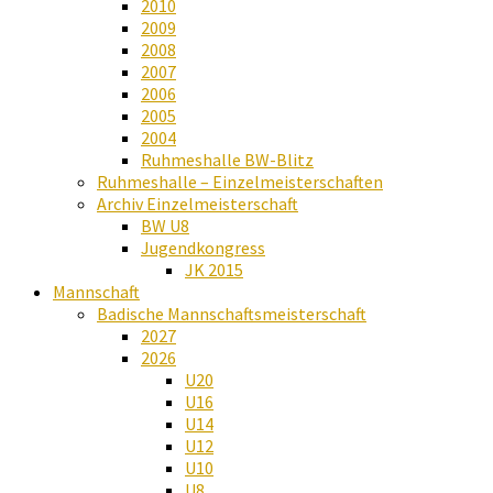
2010
2009
2008
2007
2006
2005
2004
Ruhmeshalle BW-Blitz
Ruhmeshalle – Einzelmeisterschaften
Archiv Einzelmeisterschaft
BW U8
Jugendkongress
JK 2015
Mannschaft
Badische Mannschaftsmeisterschaft
2027
2026
U20
U16
U14
U12
U10
U8