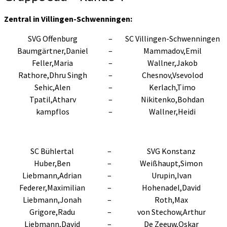
Zentral in Villingen-Schwenningen:
SVG Offenburg
–
SC Villingen-Schwenningen
Baumgärtner,Daniel
–
Mammadov,Emil
Feller,Maria
–
Wallner,Jakob
Rathore,Dhru Singh
–
Chesnov,Vsevolod
Sehic,Alen
–
Kerlach,Timo
Tpatil,Atharv
–
Nikitenko,Bohdan
kampflos
–
Wallner,Heidi
SC Bühlertal
–
SVG Konstanz
Huber,Ben
–
Weißhaupt,Simon
Liebmann,Adrian
–
Urupin,Ivan
Federer,Maximilian
–
Hohenadel,David
Liebmann,Jonah
–
Roth,Max
Grigore,Radu
–
von Stechow,Arthur
Liebmann,David
–
De Zeeuw,Oskar