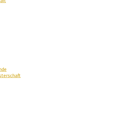
aft
nde
terschaft