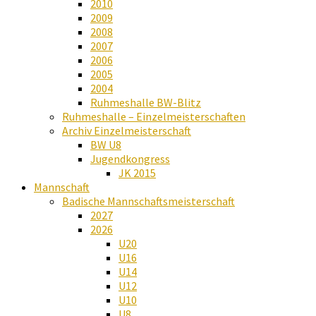
2010
2009
2008
2007
2006
2005
2004
Ruhmeshalle BW-Blitz
Ruhmeshalle – Einzelmeisterschaften
Archiv Einzelmeisterschaft
BW U8
Jugendkongress
JK 2015
Mannschaft
Badische Mannschaftsmeisterschaft
2027
2026
U20
U16
U14
U12
U10
U8