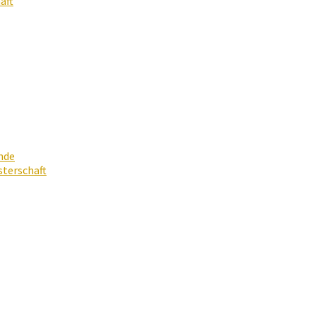
aft
nde
terschaft