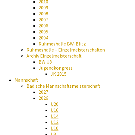
2010
2009
2008
2007
2006
2005
2004
Ruhmeshalle BW-Blitz
Ruhmeshalle – Einzelmeisterschaften
Archiv Einzelmeisterschaft
BW U8
Jugendkongress
JK 2015
Mannschaft
Badische Mannschaftsmeisterschaft
2027
2026
U20
U16
U14
U12
U10
U8