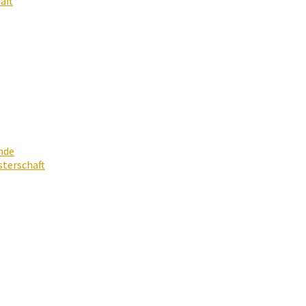
aft
nde
terschaft