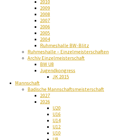
2010
2009
2008
2007
2006
2005
2004
Ruhmeshalle BW-Blitz
Ruhmeshalle – Einzelmeisterschaften
Archiv Einzelmeisterschaft
BW U8
Jugendkongress
JK 2015
Mannschaft
Badische Mannschaftsmeisterschaft
2027
2026
U20
U16
U14
U12
U10
U8