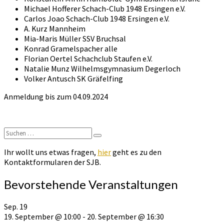
Michael Hofferer Schach-Club 1948 Ersingen e.V.
Carlos Joao Schach-Club 1948 Ersingen e.V.
A. Kurz Mannheim
Mia-Maris Müller SSV Bruchsal
Konrad Gramelspacher alle
Florian Oertel Schachclub Staufen e.V.
Natalie Munz Wilhelmsgymnasium Degerloch
Volker Antusch SK Gräfelfing
Anmeldung bis zum 04.09.2024
Suchen
Suchen
nach:
Ihr wollt uns etwas fragen,
hier
geht es zu den
Kontaktformularen der SJB.
Bevorstehende Veranstaltungen
Sep.
19
19. September @ 10:00
-
20. September @ 16:30