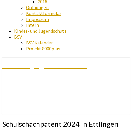
2016
Ordnungen
Kontaktformular
Impressum
Intern
Kinder- und Jugendschutz
BSV
BSV Kalender
Projekt 8000plus
Schachjugend Baden
Schulschachpatent
Schulschachpatent 2024 in Ettlingen
2024