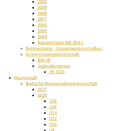
2010
2009
2008
2007
2006
2005
2004
Ruhmeshalle BW-Blitz
Ruhmeshalle – Einzelmeisterschaften
Archiv Einzelmeisterschaft
BW U8
Jugendkongress
JK 2015
Mannschaft
Badische Mannschaftsmeisterschaft
2027
2026
U20
U16
U14
U12
U10
U8