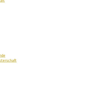
aft
nde
terschaft