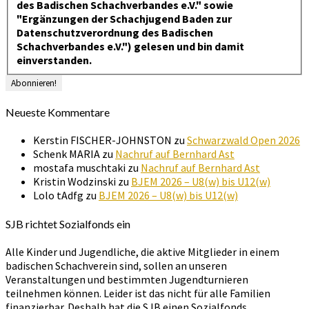
des Badischen Schachverbandes e.V." sowie
"Ergänzungen der Schachjugend Baden zur
Datenschutzverordnung des Badischen
Schachverbandes e.V.") gelesen und bin damit
einverstanden.
Neueste Kommentare
Kerstin FISCHER-JOHNSTON
zu
Schwarzwald Open 2026
Schenk MARIA
zu
Nachruf auf Bernhard Ast
mostafa muschtaki
zu
Nachruf auf Bernhard Ast
Kristin Wodzinski
zu
BJEM 2026 – U8(w) bis U12(w)
Lolo tAdfg
zu
BJEM 2026 – U8(w) bis U12(w)
SJB richtet Sozialfonds ein
Alle Kinder und Jugendliche, die aktive Mitglieder in einem
badischen Schachverein sind, sollen an unseren
Veranstaltungen und bestimmten Jugendturnieren
teilnehmen können. Leider ist das nicht für alle Familien
finanzierbar. Deshalb hat die SJB einen Sozialfonds