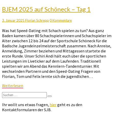
BJEM
BJEM 2025 auf Schöneck – Tag 1
2025
auf
Kommentare
3. Januar 2025
Florian Schrepp
0 Kommentare
Schöneck
–
Was hat Speed-Dating mit Schach spielen zu tun? Aus ganz
Tag
Baden kamen über 80 Schachspielerinnen und Schachspieler im
1
Alter zwischen 12 bis 24 auf der Sportschule Schöneck für die
Badische Jugendeinzelmeisterschaft zusammen. Nach Anreise,
Anmeldung, Zimmer beziehen und Mittagessen startete die
erste Runde. Unser Schiri Andi hält euch über die sportlichen
Leistungen im Liveticker auf dem Laufenden. Traditionell
spielten wir am Abend das Kennlern-Tandemturnier. Mit
wechselnden Partnern und den Speed-Dating Fragen von
Florian, Tom und Felix lernte sich die jugendlichen…
Weiterlesen
Weiterlesen
Suchen
Suchen
nach:
Ihr wollt uns etwas fragen,
hier
geht es zu den
Kontaktformularen der SJB.