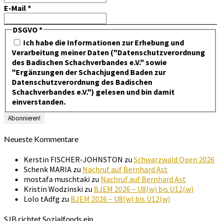
E-Mail
*
DSGVO
*
Ich habe die Informationen zur Erhebung und
Verarbeitung meiner Daten ("Datenschutzverordnung
des Badischen Schachverbandes e.V." sowie
"Ergänzungen der Schachjugend Baden zur
Datenschutzverordnung des Badischen
Schachverbandes e.V.") gelesen und bin damit
einverstanden.
Neueste Kommentare
Kerstin FISCHER-JOHNSTON
zu
Schwarzwald Open 2026
Schenk MARIA
zu
Nachruf auf Bernhard Ast
mostafa muschtaki
zu
Nachruf auf Bernhard Ast
Kristin Wodzinski
zu
BJEM 2026 – U8(w) bis U12(w)
Lolo tAdfg
zu
BJEM 2026 – U8(w) bis U12(w)
SJB richtet Sozialfonds ein