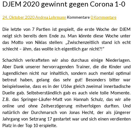
DJEM 2020 gewinnt gegen Corona 1-0
24. Oktober 2020
Andrea Lohrmann
Kommentare
0 Kommentare
Die letzte von 7 Partien ist gespielt, die erste Woche der DJEM
neigt sich bereits dem Ende zu.
Man könnte diese Woche unter
das Motto von Niklas stellen: „Zwischenzeitlich stand ich echt
schlecht – ähm, das wollte ich eigentlich gar nicht?!“
Schachlich
verkrafteten wir
also durchaus
einige Niederlagen.
Aber Dank unserer hervorragenden Trainer, die die Kinder und
Jugendlichen nicht nur inhaltlich, sondern auch mental optimal
betreut haben, gelang das sehr gut! Besonders bitter war
beispielsweise
, dass es in der U16w gleich zweimal innerbadische
Duelle gab.
Selbstverständlich gab
es auch
viele
tolle Momente.
Z.B. das Springer-Läufer-Matt von Hannah Schulz, das wir alle
online und ohne Zeitverzögerung mitverfolgen durften. Und
natürlich der Durchmarsch von Jonas Hecht, der als jüngerer
Jahrgang von Setzrang 17 gestartet war und sich
einen verdienten
Platz in der Top 10 erspielte.