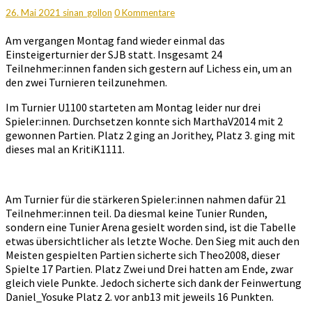
vom
Kommentare
26. Mai 2021
sinan_gollon
0 Kommentare
24.05
Am vergangen Montag fand wieder einmal das
Einsteigerturnier der SJB statt. Insgesamt 24
Teilnehmer:innen fanden sich gestern auf Lichess ein, um an
den zwei Turnieren teilzunehmen.
Im Turnier U1100 starteten am Montag leider nur drei
Spieler:innen. Durchsetzen konnte sich MarthaV2014 mit 2
gewonnen Partien. Platz 2 ging an Jorithey, Platz 3. ging mit
dieses mal an KritiK1111.
Am Turnier für die stärkeren Spieler:innen nahmen dafür 21
Teilnehmer:innen teil. Da diesmal keine Tunier Runden,
sondern eine Tunier Arena gesielt worden sind, ist die Tabelle
etwas übersichtlicher als letzte Woche. Den Sieg mit auch den
Meisten gespielten Partien sicherte sich Theo2008, dieser
Spielte 17 Partien. Platz Zwei und Drei hatten am Ende, zwar
gleich viele Punkte. Jedoch sicherte sich dank der Feinwertung
Daniel_Yosuke Platz 2. vor anb13 mit jeweils 16 Punkten.