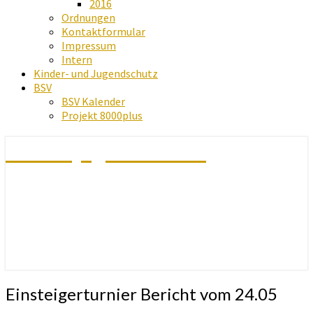
2016
Ordnungen
Kontaktformular
Impressum
Intern
Kinder- und Jugendschutz
BSV
BSV Kalender
Projekt 8000plus
Schachjugend Baden
Einsteigerturnier
Einsteigerturnier Bericht vom 24.05
Bericht