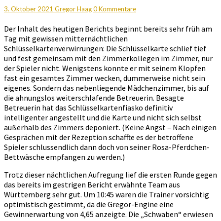
Tag
Kommentare
3. Oktober 2021
Gregor Haag
0 Kommentare
2
–
Der Inhalt des heutigen Berichts beginnt bereits sehr früh am
Let
Tag mit gewissen mitternächtlichen
the
Schlüsselkartenverwirrungen: Die Schlüsselkarte schlief tief
games
und fest gemeinsam mit den Zimmerkollegen im Zimmer, nur
begin
der Spieler nicht. Wenigstens konnte er mit seinem Klopfen
fast ein gesamtes Zimmer wecken, dummerweise nicht sein
eigenes. Sondern das nebenliegende Mädchenzimmer, bis auf
die ahnungslos weiterschlafende Betreuerin. Besagte
Betreuerin hat das Schlüsselkartenfiasko definitiv
intelligenter angestellt und die Karte und nicht sich selbst
außerhalb des Zimmers deponiert. (Keine Angst – Nach einigen
Gesprächen mit der Rezeption schaffte es der betroffene
Spieler schlussendlich dann doch von seiner Rosa-Pferdchen-
Bettwäsche empfangen zu werden.)
Trotz dieser nächtlichen Aufregung lief die ersten Runde gegen
das bereits im gestrigen Bericht erwähnte Team aus
Württemberg sehr gut. Um 10:45 waren die Trainer vorsichtig
optimistisch gestimmt, da die Gregor-Engine eine
Gewinnerwartung von 4,65 anzeigte. Die „Schwaben“ erwiesen