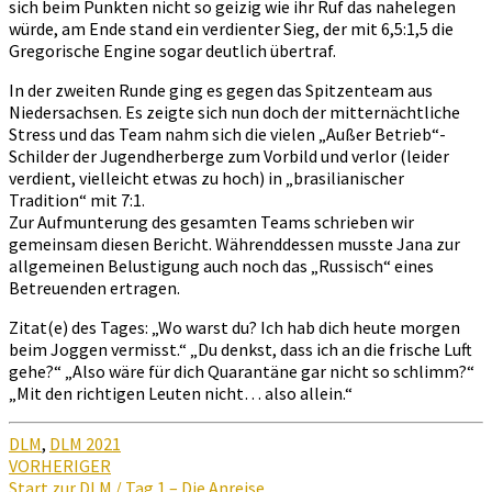
sich beim Punkten nicht so geizig wie ihr Ruf das nahelegen
würde, am Ende stand ein verdienter Sieg, der mit 6,5:1,5 die
Gregorische Engine sogar deutlich übertraf.
In der zweiten Runde ging es gegen das Spitzenteam aus
Niedersachsen. Es zeigte sich nun doch der mitternächtliche
Stress und das Team nahm sich die vielen „Außer Betrieb“-
Schilder der Jugendherberge zum Vorbild und verlor (leider
verdient, vielleicht etwas zu hoch) in „brasilianischer
Tradition“ mit 7:1.
Zur Aufmunterung des gesamten Teams schrieben wir
gemeinsam diesen Bericht. Währenddessen musste Jana zur
allgemeinen Belustigung auch noch das „Russisch“ eines
Betreuenden ertragen.
Zitat(e) des Tages: „Wo warst du? Ich hab dich heute morgen
beim Joggen vermisst.“ „Du denkst, dass ich an die frische Luft
gehe?“ „Also wäre für dich Quarantäne gar nicht so schlimm?“
„Mit den richtigen Leuten nicht… also allein.“
DLM
,
DLM 2021
Beitragsnavigation
VORHERIGER
Start zur DLM / Tag 1 – Die Anreise