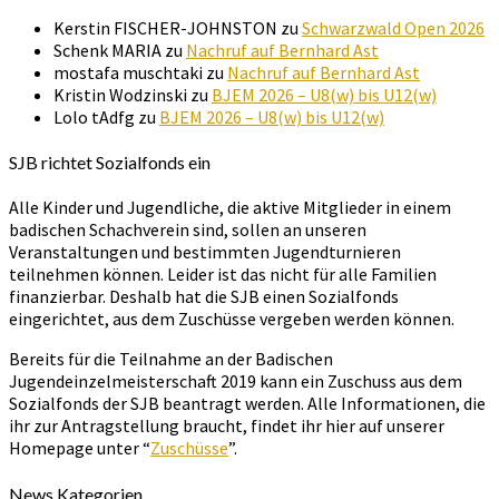
Kerstin FISCHER-JOHNSTON
zu
Schwarzwald Open 2026
Schenk MARIA
zu
Nachruf auf Bernhard Ast
mostafa muschtaki
zu
Nachruf auf Bernhard Ast
Kristin Wodzinski
zu
BJEM 2026 – U8(w) bis U12(w)
Lolo tAdfg
zu
BJEM 2026 – U8(w) bis U12(w)
SJB richtet Sozialfonds ein
Alle Kinder und Jugendliche, die aktive Mitglieder in einem
badischen Schachverein sind, sollen an unseren
Veranstaltungen und bestimmten Jugendturnieren
teilnehmen können. Leider ist das nicht für alle Familien
finanzierbar. Deshalb hat die SJB einen Sozialfonds
eingerichtet, aus dem Zuschüsse vergeben werden können.
Bereits für die Teilnahme an der Badischen
Jugendeinzelmeisterschaft 2019 kann ein Zuschuss aus dem
Sozialfonds der SJB beantragt werden. Alle Informationen, die
ihr zur Antragstellung braucht, findet ihr hier auf unserer
Homepage unter “
Zuschüsse
”.
News Kategorien