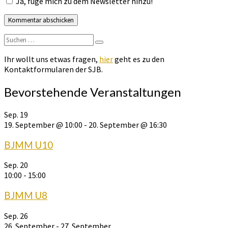
Ja, füge mich zu dem Newsletter hinzu!
Suchen
Suchen
nach:
Ihr wollt uns etwas fragen,
hier
geht es zu den
Kontaktformularen der SJB.
Bevorstehende Veranstaltungen
Sep.
19
19. September @ 10:00
-
20. September @ 16:30
BJMM U10
Sep.
20
10:00
-
15:00
BJMM U8
Sep.
26
26. September
-
27. September