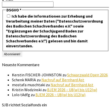
DSGVO
*
Ich habe die Informationen zur Erhebung und
Verarbeitung meiner Daten ("Datenschutzverordnung
des Badischen Schachverbandes e.V." sowie
"Ergänzungen der Schachjugend Baden zur
Datenschutzverordnung des Badischen
Schachverbandes e.V.") gelesen und bin damit
einverstanden.
Neueste Kommentare
Kerstin FISCHER-JOHNSTON
zu
Schwarzwald Open 2026
Schenk MARIA
zu
Nachruf auf Bernhard Ast
mostafa muschtaki
zu
Nachruf auf Bernhard Ast
Kristin Wodzinski
zu
BJEM 2026 – U8(w) bis U12(w)
Lolo tAdfg
zu
BJEM 2026 – U8(w) bis U12(w)
SJB richtet Sozialfonds ein