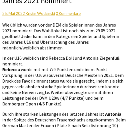
Jahres 2021 nominiert
Antonia
zur
Spielerin
Kommentare
25. Mai 2022
Kristin Wodzinski
0 Kommentare
des
Wie üblich wurden vor der DEM die Spieler:innen des Jahres
Jahres
2021 nominiert. Das Wahllokal ist noch bis zum 29.05.2022
2021
geöffnet! Jeder kann in den Kategorien Spieler und Spielerin
nominiert
des Jahres U16 und Überraschung des Jahres
männlich/weiblich abstimmen.
In der U16 weiblich sind Rebecca Doll und Antonia Ziegenfuß
nominiert.
Rebecca
wurde mit mit 7/9 Punkten und einem Punkt
Vorsprung in der U16w souverän Deutsche Meisterin 2021. Dem
Druck des Favoritinnenstatus wurde sie gerecht, indem sie sich
gegen viele ähnlich starke Spielerinnen durchsetzen konnte
und keine Nerven zeigte. Weiter überzeugte sie mit ihren
Leistungen bei der DVM U20w (4/7 Punkte) und beim
Bamberger Open (4/6 Punkte).
Durch ihre starken Leistungen des letzten Jahres ist
Antonia
in der Spitze des Deutschen Frauenschachs angekommen. Beim
German Master der Frauen (Platz 5 nach Setzlistenrang 10)