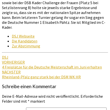
sowie bei der DSB Kader Challenge der Frauen (Platz 5 bei
Setzlistenrang 8) holte sie jeweils starke Ergebnisse und
zeigte so, dass sie es mit der nationalen Spitze aufnehmen
kann. Beim letzteren Turnier gelang ihr sogar ein Sieg gegen
die Deutsche Nummer 1 Elisabeth Pähtz. Sie ist Mitglied im C-
Kader.
DSJ Webseite
Die Kandidaten
Zur Abstimmung
DSJ
Beitragsnavigation
VORHERIGER
4 Freiplätze für die Deutsche Meisterschaft im Juni erhalten
NÄCHSTER
Rheinland-Pfalz ganz stark bei der DSM WK HR
Schreibe einen Kommentar
Deine E-Mail-Adresse wird nicht veröffentlicht.
Erforderliche
Felder sind mit
*
markiert