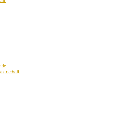
aft
nde
terschaft