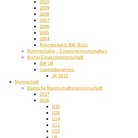
2010
2009
2008
2007
2006
2005
2004
Ruhmeshalle BW-Blitz
Ruhmeshalle – Einzelmeisterschaften
Archiv Einzelmeisterschaft
BW U8
Jugendkongress
JK 2015
Mannschaft
Badische Mannschaftsmeisterschaft
2027
2026
U20
U16
U14
U12
U10
U8